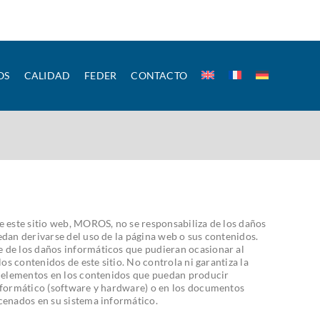
OS
CALIDAD
FEDER
CONTACTO
e este sitio web, MOROS, no se responsabiliza de los daños
edan derivarse del uso de la página web o sus contenidos.
 de los daños informáticos que pudieran ocasionar al
los contenidos de este sitio. No controla ni garantiza la
s elementos en los contenidos que puedan producir
informático (software y hardware) o en los documentos
cenados en su sistema informático.