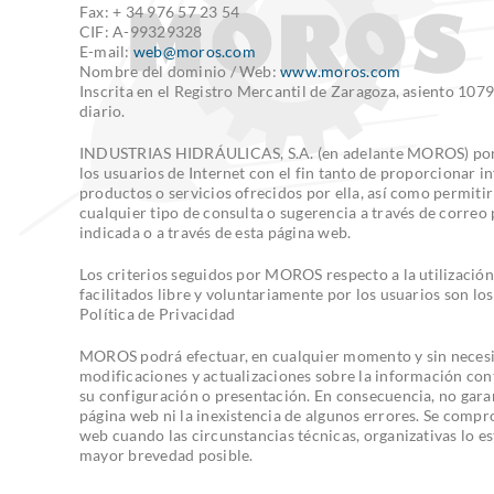
Fax: + 34 976 57 23 54
CIF: A-99329328
E-mail:
web@moros.com
Nombre del dominio / Web:
www.moros.com
Inscrita en el Registro Mercantil de Zaragoza, asiento 1079
diario.
INDUSTRIAS HIDRÁULICAS, S.A. (en adelante MOROS) pone
los usuarios de Internet con el fin tanto de proporcionar 
productos o servicios ofrecidos por ella, así como permitir 
cualquier tipo de consulta o sugerencia a través de correo p
indicada o a través de esta página web.
Los criterios seguidos por MOROS respecto a la utilización
facilitados libre y voluntariamente por los usuarios son l
Política de Privacidad
MOROS podrá efectuar, en cualquier momento y sin necesi
modificaciones y actualizaciones sobre la información cont
su configuración o presentación. En consecuencia, no garant
página web ni la inexistencia de algunos errores. Se compr
web cuando las circunstancias técnicas, organizativas lo e
mayor brevedad posible.