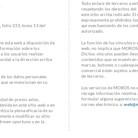
Todo enlace de terceros a es
respetando los derechos del 
este sitio arriba indicado. E
expresamente prohibidos los 
, folio 233, tomo 13 del
aprovechamiento de los conte
autorizado.
 esta web a disposición de
La función de los vínculos o 
información sobre los
web, no implica que MOROS p
a los usuarios realizar
Dichos vínculos pueden lleva
ostal a la dirección arriba
contenidos que se muestran en
marcas, botones o cualesquier
comercial están sujetos a de
de terceros.
 de los datos personales
os que se mencionan en su
Los servicios de MOROS no e
recoge información relativa
formular alguna sugerencia 
dad de previo aviso,
correo electrónico a:
web@m
enida en este sitio web o en
iza la plena eficacia de su
omete a modificar su sitio
stimen oportuno y en la