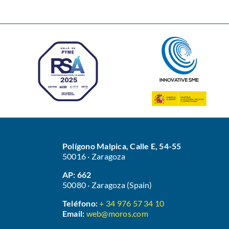
Polígono Malpica, Calle E, 54-55
50016 · Zaragoza
AP: 662
50080 · Zaragoza (Spain)
Teléfono:
+ 34 976 57 34 10
Email:
web@moros.com