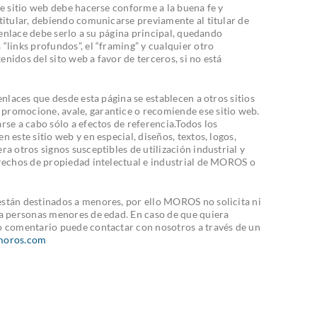
te sitio web debe hacerse conforme a la buena fe y
titular, debiendo comunicarse previamente al titular de
l enlace debe serlo a su página principal, quedando
“links profundos”, el “framing” y cualquier otro
nidos del sito web a favor de terceros, si no está
enlaces que desde esta página se establecen a otros sitios
romocione, avale, garantice o recomiende ese sitio web.
rse a cabo sólo a efectos de referencia.Todos los
 este sitio web y en especial, diseños, textos, logos,
a otros signos susceptibles de utilización industrial y
rechos de propiedad intelectual e industrial de MOROS o
stán destinados a menores, por ello MOROS no solicita ni
 a personas menores de edad. En caso de que quiera
o comentario puede contactar con nosotros a través de un
oros.com